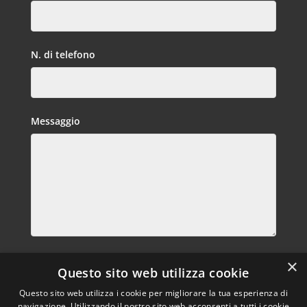
N. di telefono
Messaggio
Privacy
×
Questo sito web utilizza cookie
Dichiaro di aver letto letto e compreso l’ informativa
privacy e di prestare il consenso al trattamento dei miei dati
Questo sito web utilizza i cookie per migliorare la tua esperienza di
navigazione. Utilizzando il nostro sito web acconsenti a tutti i cookie
per le finalità e secondo le modalità indicate nell’informativa