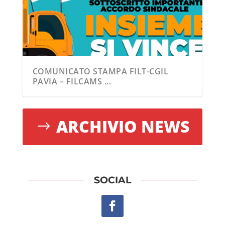
COMUNICATO STAMPA FILT-CGIL
PAVIA – FILCAMS ...
ARCHIVIO NEWS
SOCIAL
DHL: SIGLATO ACCORDO PER
GEODIS LANDRIANO: SIGLATO