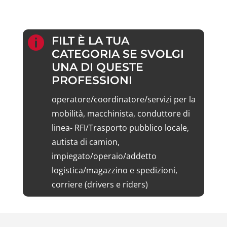
L’INTERNALIZZAZIONE
VERBALE D’ACCORDO
FILT È LA TUA

CATEGORIA SE SVOLGI
UNA DI QUESTE
PROFESSIONI
operatore/coordinatore/servizi per la
mobilità, macchinista, conduttore di
linea- RFI/Trasporto pubblico locale,
autista di camion,
impiegato/operaio/addetto
logistica/magazzino e spedizioni,
corriere (drivers e riders)