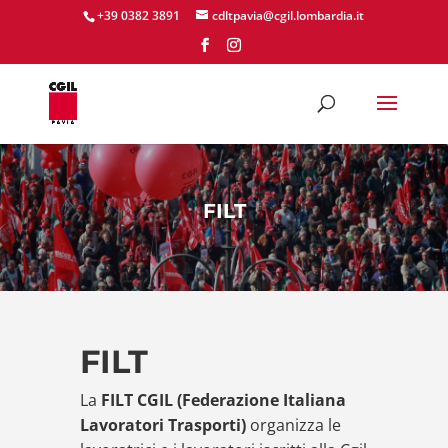
+39 0382 3891
cdltpavia@cgil.lombardia.it
FILT
FILT
La
FILT CGIL (Federazione Italiana
Lavoratori Trasporti)
organizza le