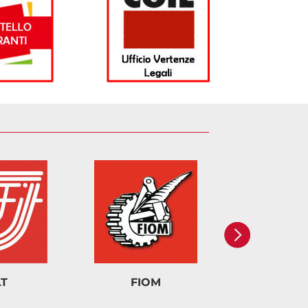
LT
FIOM
FISA