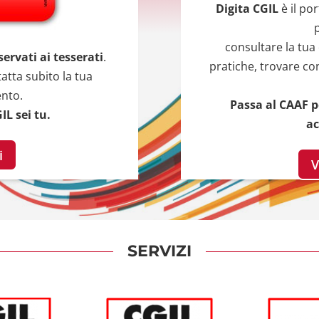
Digita CGIL
è il por
consultare la tua
servati ai tesserati
.
pratiche, trovare co
atta subito la tua
ento.
Passa al CAAF pe
IL sei tu.
ac
i
V
SERVIZI