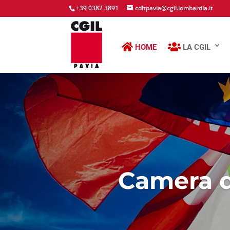
+39 0382 3891
cdltpavia@cgil.lombardia.it
HOME
LA CGIL
Camera d