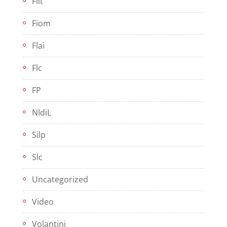
Filt
Fiom
Flai
Flc
FP
NIdiL
Silp
Slc
Uncategorized
Video
Volantini