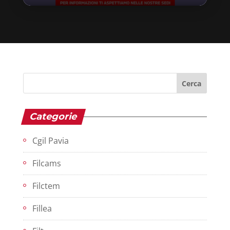
Categorie
Cgil Pavia
Filcams
Filctem
Fillea