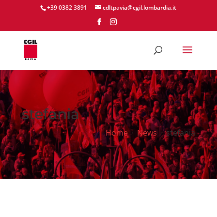
+39 0382 3891
cdltpavia@cgil.lombardia.it
stefania
Home
News
stefania