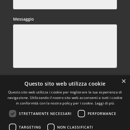
Messaggio
Privacy
×
Questo sito web utilizza cookie
Dichiaro di aver letto letto e compreso l’ informativa
privacy e di prestare il consenso al trattamento dei miei dati
Questo sito web utilizza i cookie per migliorare la tua esperienza di
per le finalità e secondo le modalità indicate nell’informativa
navigazione. Utilizzando il nostro sito web acconsenti a tutti i cookie
in conformità con la nostra policy per i cookie.
Leggi di più
predetta.
Informativa privacy
STRETTAMENTE NECESSARI
PERFORMANCE
Invia
TARGETING
NON CLASSIFICATI