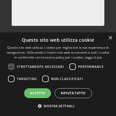
Privacy
×
Questo sito web utilizza cookie
Dichiaro di aver letto letto e compreso l’ informativa
privacy e di prestare il consenso al trattamento dei miei dati
Questo sito web utilizza i cookie per migliorare la tua esperienza di
per le finalità e secondo le modalità indicate nell’informativa
navigazione. Utilizzando il nostro sito web acconsenti a tutti i cookie
in conformità con la nostra policy per i cookie.
Leggi di più
predetta.
Informativa privacy
STRETTAMENTE NECESSARI
PERFORMANCE
Invia
TARGETING
NON CLASSIFICATI
ACCETTO
RIFIUTA TUTTO
Sito realizzato da Web Agency Pavia
MOSTRA DETTAGLI
GraficaeFoto Partner
Sintel srl