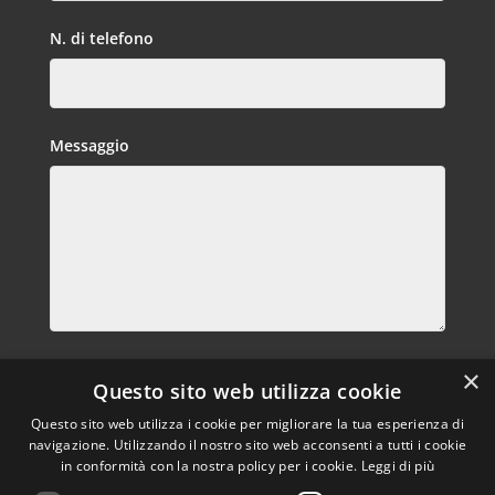
N. di telefono
Messaggio
Privacy
×
Questo sito web utilizza cookie
Dichiaro di aver letto letto e compreso l’ informativa
privacy e di prestare il consenso al trattamento dei miei dati
Questo sito web utilizza i cookie per migliorare la tua esperienza di
per le finalità e secondo le modalità indicate nell’informativa
navigazione. Utilizzando il nostro sito web acconsenti a tutti i cookie
in conformità con la nostra policy per i cookie.
Leggi di più
predetta.
Informativa privacy