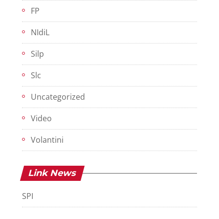
FP
NIdiL
Silp
Slc
Uncategorized
Video
Volantini
Link News
SPI